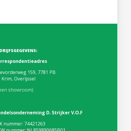
DRIJFSGEGEVENS:
rrespondentieadres
evorderweg 159, 7781 PB
 Krim, Overijssel
een showroom)
ndelsonderneming D. Strijker V.O.F
K nummer: 74421263
W nummer: NL859890685B01