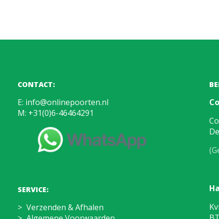
CONTACT:
BE
E:
info@onlinepoorten.nl
Co
M:
+31(0)6-46464291
Co
De
(G
Ha
SERVICE:
Kv
Verzenden & Afhalen
BT
Algemene Voorwaarden