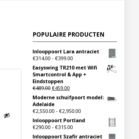
POPULAIRE PRODUCTEN
Inlooppoort Lara antraciet
€
314.00
-
€
399.00
Easyswing TR210 met Wifi
Smartcontrol & App +
Eindstoppen
€
489.00
€
459.00
Moderne schuifpoort model:
Adelaide
€
2,550.00
-
€
2,950.00
Inlooppoort Portland
€
290.00
-
€
315.00
Inlooppoort Szafir antraciet