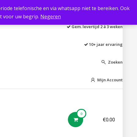
 periode telefonische en via whatsapp niet te bereiken. Ook
Laagste prijs garantie
kt voor uw begrip.
Negeren
Gem. levertijd 2 á 3 weken
10+ jaar ervaring
Zoeken

Mijn Account

0
€
0.00