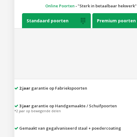
Online Poorten
‐
Sterk in betaalbaar hekwerk
Standaard poorten

Premium poorten
2 jaar
garantie op Fabriekspoorten
3 jaar
garantie op Handgemaakte / Schuifpoorten
*2 jaar op bewegende delen
Gemaakt van gegalvaniseerd staal + poedercoating