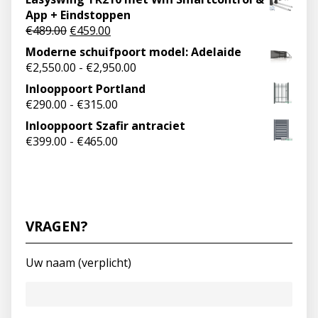
App + Eindstoppen
€
489.00
€
459.00
Moderne schuifpoort model: Adelaide
€
2,550.00
-
€
2,950.00
Inlooppoort Portland
€
290.00
-
€
315.00
Inlooppoort Szafir antraciet
€
399.00
-
€
465.00
VRAGEN?
Uw naam (verplicht)