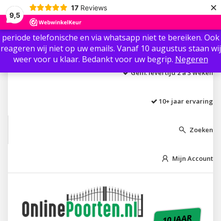
×
17
Reviews
Beste klant / gast, Ter info: Wij zijn vanaf 3 augustus t/m 8
9,5
augustus niet aanwezig i.v.m. vakantie.🏖 Wij zijn in die
periode telefonische en via whatsapp niet te bereiken. Ook
Laagste prijs garantie
reageren wij niet op uw emails. Vanaf 10 augustus staan wij
weer voor u klaar. Bedankt voor uw begrip.
Negeren
Gem. levertijd 2 á 3 weken
10+ jaar ervaring
Zoeken

Mijn Account

10 JAAR