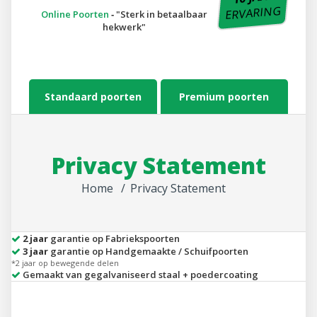
ERVARING
Online Poorten
‐
Sterk in betaalbaar
hekwerk
Standaard poorten
Premium poorten
Privacy Statement
Home
Privacy Statement
2 jaar
garantie op Fabriekspoorten
3 jaar
garantie op Handgemaakte / Schuifpoorten
*2 jaar op bewegende delen
Gemaakt van gegalvaniseerd staal + poedercoating