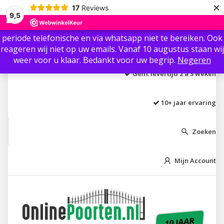
×
17
Reviews
Beste klant / gast, Ter info: Wij zijn vanaf 3 augustus t/m 8
9,5
augustus niet aanwezig i.v.m. vakantie.🏖 Wij zijn in die
periode telefonische en via whatsapp niet te bereiken. Ook
Laagste prijs garantie
reageren wij niet op uw emails. Vanaf 10 augustus staan wij
weer voor u klaar. Bedankt voor uw begrip.
Negeren
Gem. levertijd 2 á 3 weken
10+ jaar ervaring
Zoeken

Mijn Account

10 JAAR