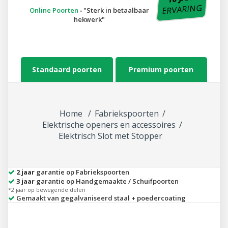
ERVARING
Online Poorten
‐
Sterk in betaalbaar
hekwerk
Standaard poorten
Premium poorten
Home
Fabriekspoorten
Elektrische openers en accessoires
Elektrisch Slot met Stopper
2 jaar
garantie op Fabriekspoorten
3 jaar
garantie op Handgemaakte / Schuifpoorten
*2 jaar op bewegende delen
Gemaakt van gegalvaniseerd staal + poedercoating