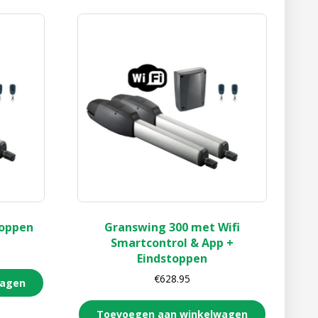
toppen
Granswing 300 met Wifi
Smartcontrol & App +
Eindstoppen
€
628.95
wagen
Toevoegen aan winkelwagen