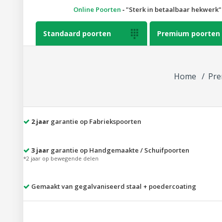
Online Poorten
‐
Sterk in betaalbaar hekwerk
Standaard poorten

Premium poorten
Home
Pre
2 jaar
garantie op Fabriekspoorten
3 jaar
garantie op Handgemaakte / Schuifpoorten
*2 jaar op bewegende delen
Gemaakt van gegalvaniseerd staal + poedercoating