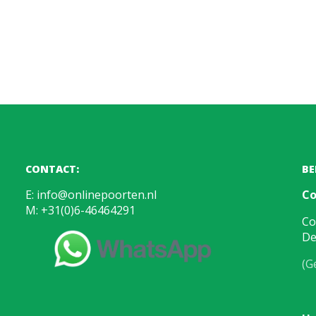
CONTACT:
BE
E:
info@onlinepoorten.nl
Co
M:
+31(0)6-46464291
Co
De
(G