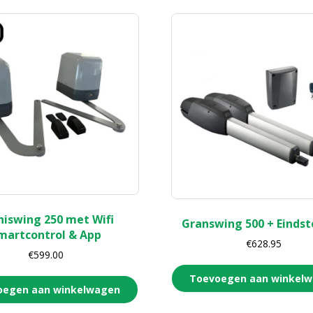
iswing 250 met Wifi
Granswing 500 + Einds
martcontrol & App
€
628.95
€
599.00
Toevoegen aan winkel
oegen aan winkelwagen