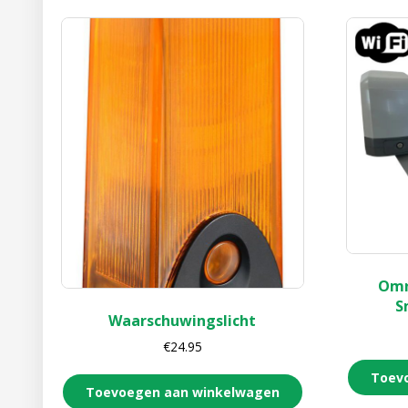
Omn
S
Waarschuwingslicht
€
24.95
Toev
Toevoegen aan winkelwagen