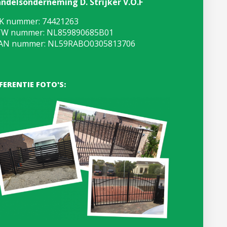
ndelsonderneming D. Strijker V.O.F
K nummer: 74421263
W nummer: NL859890685B01
AN nummer: NL59RABO0305813706
FERENTIE FOTO'S: