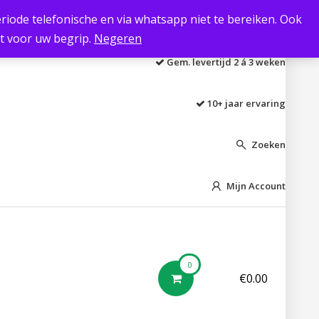
 periode telefonische en via whatsapp niet te bereiken. Ook
Laagste prijs garantie
kt voor uw begrip.
Negeren
Gem. levertijd 2 á 3 weken
10+ jaar ervaring
Zoeken

Mijn Account

0
€
0.00