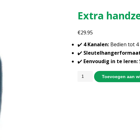
Extra handz
€
29.95
✔️
4 Kanalen:
Bedien tot 4
✔️
Sleutelhangerformaat
✔️
Eenvoudig in te leren:
Toevoegen aan w