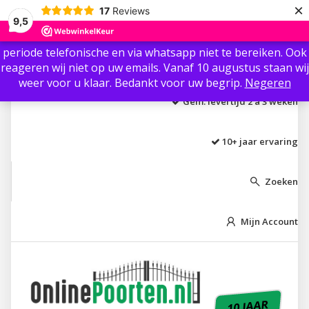
×
17
Reviews
Beste klant / gast, Ter info: Wij zijn vanaf 3 augustus t/m 8
9,5
augustus niet aanwezig i.v.m. vakantie.🏖 Wij zijn in die
periode telefonische en via whatsapp niet te bereiken. Ook
Laagste prijs garantie
reageren wij niet op uw emails. Vanaf 10 augustus staan wij
weer voor u klaar. Bedankt voor uw begrip.
Negeren
Gem. levertijd 2 á 3 weken
10+ jaar ervaring
Zoeken

Mijn Account

10 JAAR