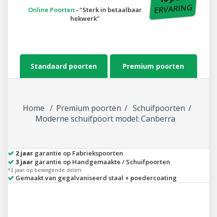
ERVARING
Online Poorten
‐
Sterk in betaalbaar
hekwerk
Standaard poorten
Premium poorten
Home
Premium poorten
Schuifpoorten
Moderne schuifpoort model: Canberra
2 jaar
garantie op Fabriekspoorten
3 jaar
garantie op Handgemaakte / Schuifpoorten
*2 jaar op bewegende delen
Gemaakt van gegalvaniseerd staal + poedercoating