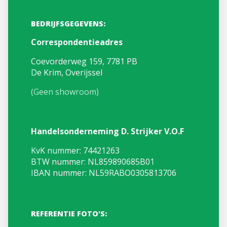
BEDRIJFSGEGEVENS:
Correspondentieadres
Coevorderweg 159, 7781 PB
De Krim, Overijssel
(Geen showroom)
Handelsonderneming D. Strijker V.O.F
KvK nummer: 74421263
BTW nummer: NL859890685B01
IBAN nummer: NL59RABO0305813706
REFERENTIE FOTO'S: