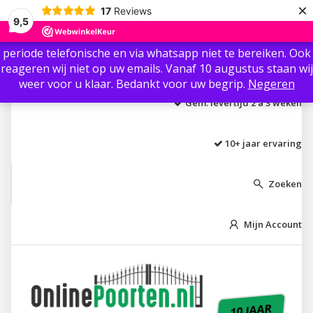
×
17
Reviews
Beste klant / gast, Ter info: Wij zijn vanaf 3 augustus t/m 8
9,5
augustus niet aanwezig i.v.m. vakantie.🏖 Wij zijn in die
periode telefonische en via whatsapp niet te bereiken. Ook
Laagste prijs garantie
reageren wij niet op uw emails. Vanaf 10 augustus staan wij
weer voor u klaar. Bedankt voor uw begrip.
Negeren
Gem. levertijd 2 á 3 weken
10+ jaar ervaring
Zoeken

Mijn Account

10 JAAR