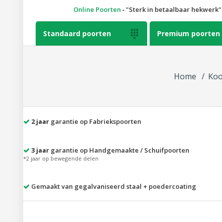
Online Poorten
‐
Sterk in betaalbaar hekwerk
Standaard poorten

Premium poorten
Home
Koo
2 jaar
garantie op Fabriekspoorten
3 jaar
garantie op Handgemaakte / Schuifpoorten
*2 jaar op bewegende delen
Gemaakt van gegalvaniseerd staal + poedercoating