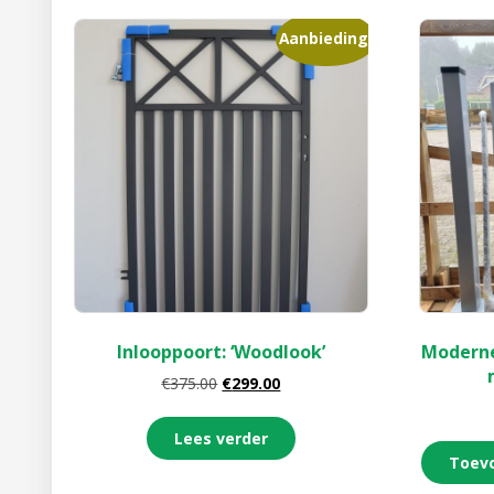
Aanbieding!
Inlooppoort: ‘Woodlook’
Moderne
€
375.00
€
299.00
Lees verder
Toev