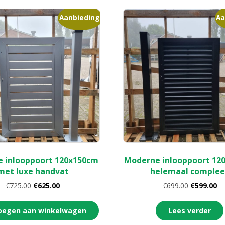
Aanbieding!
Aa
 inlooppoort 120x150cm
Moderne inlooppoort 12
met luxe handvat
helemaal complee
€
725.00
€
625.00
€
699.00
€
599.00
oegen aan winkelwagen
Lees verder