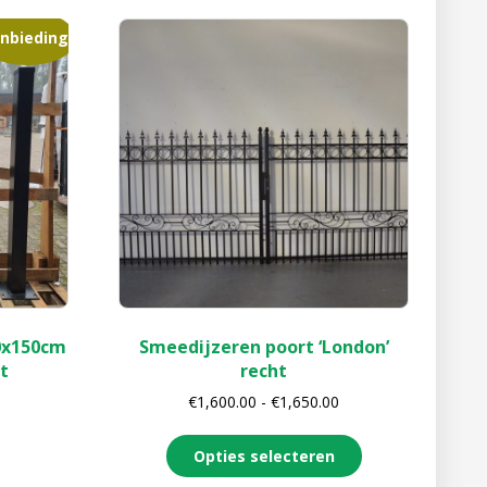
nbieding!
0x150cm
Smeedijzeren poort ‘London’
t
recht
€
1,600.00
-
€
1,650.00
Opties selecteren