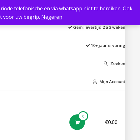
 periode telefonische en via whatsapp niet te bereiken. Ook
Laagste prijs garantie
kt voor uw begrip.
Negeren
Gem. levertijd 2 á 3 weken
10+ jaar ervaring
Zoeken

Mijn Account

0
€
0.00