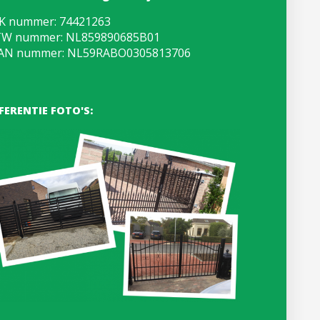
K nummer: 74421263
W nummer: NL859890685B01
AN nummer: NL59RABO0305813706
FERENTIE FOTO'S: