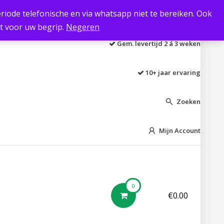
 periode telefonische en via whatsapp niet te bereiken. Ook
Laagste prijs garantie
kt voor uw begrip.
Negeren
Gem. levertijd 2 á 3 weken
10+ jaar ervaring
Zoeken

Mijn Account

0
€
0.00