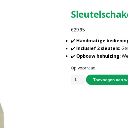
Sleutelschak
€
29.95
✔️
Handmatige bedienin
✔️
Inclusief 2 sleutels:
Gel
✔️
Opbouw behuizing:
We
Op voorraad
Toevoegen aan w