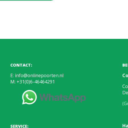
CONTACT:
BE
E:
info@onlinepoorten.nl
Co
M:
+31(0)6-46464291
Co
De
(G
Ha
SERVICE: