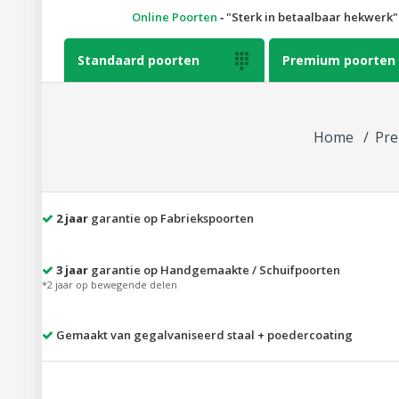
Online Poorten
‐
Sterk in betaalbaar hekwerk
Standaard poorten

Premium poorten
Home
Pre
2 jaar
garantie op Fabriekspoorten
3 jaar
garantie op Handgemaakte / Schuifpoorten
*2 jaar op bewegende delen
Gemaakt van gegalvaniseerd staal + poedercoating