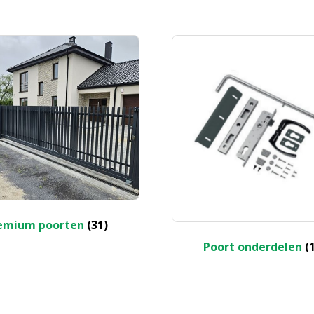
emium poorten
(31)
Poort onderdelen
(