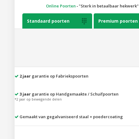
Online Poorten
‐
Sterk in betaalbaar hekwerk
Standaard poorten

Premium poorten
2 jaar
garantie op Fabriekspoorten
3 jaar
garantie op Handgemaakte / Schuifpoorten
*2 jaar op bewegende delen
Gemaakt van gegalvaniseerd staal + poedercoating