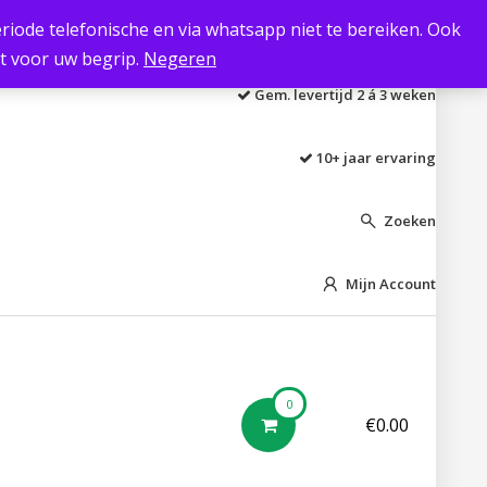
 periode telefonische en via whatsapp niet te bereiken. Ook
Laagste prijs garantie
kt voor uw begrip.
Negeren
Gem. levertijd 2 á 3 weken
10+ jaar ervaring
Zoeken

Mijn Account

0
€
0.00