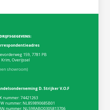
DRIJFSGEGEVENS:
rrespondentieadres
evorderweg 159, 7781 PB
 Krim, Overijssel
een showroom)
ndelsonderneming D. Strijker V.O.F
K nummer: 74421263
W nummer: NL859890685B01
AN nummer: NL59RABO0305813706