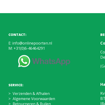
CONTACT:
BE
E:
info@onlinepoorten.nl
Co
M:
+31(0)6-46464291
Co
De
(G
Ha
SERVICE:
Kv
Verzenden & Afhalen
BT
Algemene Voorwaarden
IB
Retourneren & Ruilen