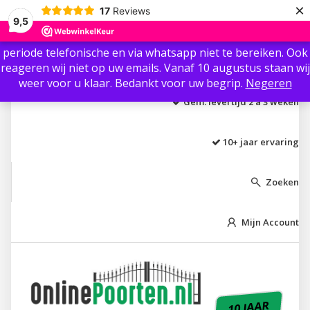
×
17
Reviews
Beste klant / gast, Ter info: Wij zijn vanaf 3 augustus t/m 8
9,5
augustus niet aanwezig i.v.m. vakantie.🏖 Wij zijn in die
periode telefonische en via whatsapp niet te bereiken. Ook
Laagste prijs garantie
reageren wij niet op uw emails. Vanaf 10 augustus staan wij
weer voor u klaar. Bedankt voor uw begrip.
Negeren
Gem. levertijd 2 á 3 weken
10+ jaar ervaring
Zoeken

Mijn Account

10 JAAR