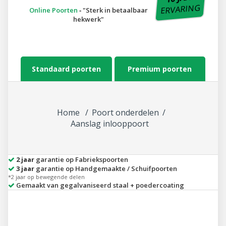
ERVARING
Online Poorten
‐
Sterk in betaalbaar
hekwerk
Standaard poorten
Premium poorten
Home
Poort onderdelen
Aanslag inlooppoort
2 jaar
garantie op Fabriekspoorten
3 jaar
garantie op Handgemaakte / Schuifpoorten
*2 jaar op bewegende delen
Gemaakt van gegalvaniseerd staal + poedercoating