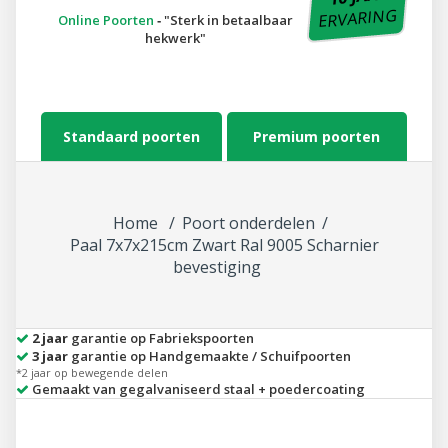
ERVARING
Online Poorten
‐
Sterk in betaalbaar
hekwerk
Standaard poorten
Premium poorten
Home
Poort onderdelen
Paal 7x7x215cm Zwart Ral 9005 Scharnier
bevestiging
2 jaar
garantie op Fabriekspoorten
3 jaar
garantie op Handgemaakte / Schuifpoorten
*2 jaar op bewegende delen
Gemaakt van gegalvaniseerd staal + poedercoating