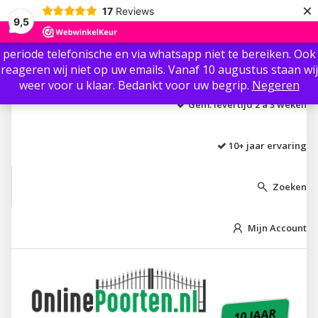
×
17
Reviews
Beste klant / gast, Ter info: Wij zijn vanaf 3 augustus t/m 8
9,5
augustus niet aanwezig i.v.m. vakantie.🏖 Wij zijn in die
periode telefonische en via whatsapp niet te bereiken. Ook
Laagste prijs garantie
reageren wij niet op uw emails. Vanaf 10 augustus staan wij
weer voor u klaar. Bedankt voor uw begrip.
Negeren
Gem. levertijd 2 á 3 weken
10+ jaar ervaring
Zoeken

Mijn Account

10 JAAR