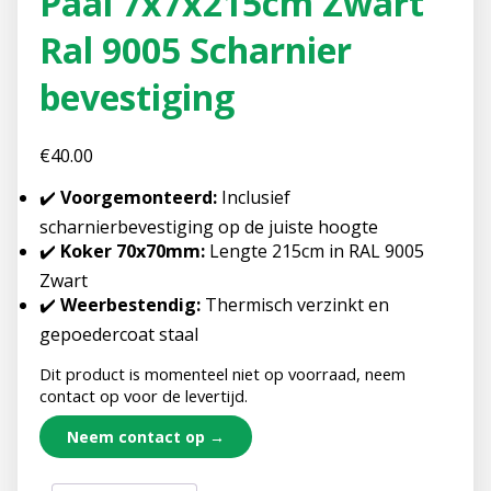
Paal 7x7x215cm Zwart
Ral 9005 Scharnier
bevestiging
€
40.00
✔️
Voorgemonteerd:
Inclusief
scharnierbevestiging op de juiste hoogte
✔️
Koker 70x70mm:
Lengte 215cm in RAL 9005
Zwart
✔️
Weerbestendig:
Thermisch verzinkt en
gepoedercoat staal
Dit product is momenteel niet op voorraad, neem
contact op voor de levertijd.
Neem contact op →