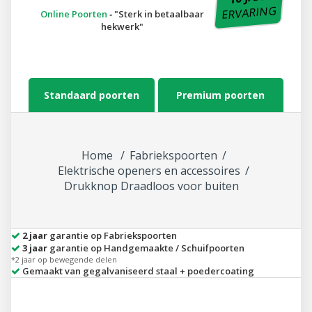
ERVARING
Online Poorten
‐
Sterk in betaalbaar
hekwerk
Standaard poorten
Premium poorten
Home
Fabriekspoorten
Elektrische openers en accessoires
Drukknop Draadloos voor buiten
2 jaar
garantie op Fabriekspoorten
3 jaar
garantie op Handgemaakte / Schuifpoorten
*2 jaar op bewegende delen
Gemaakt van gegalvaniseerd staal + poedercoating