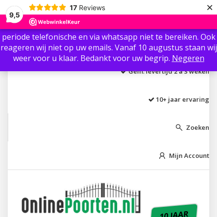
×
17
Reviews
Beste klant / gast, Ter info: Wij zijn vanaf 3 augustus t/m 8
9,5
augustus niet aanwezig i.v.m. vakantie.🏖 Wij zijn in die
periode telefonische en via whatsapp niet te bereiken. Ook
Laagste prijs garantie
reageren wij niet op uw emails. Vanaf 10 augustus staan wij
weer voor u klaar. Bedankt voor uw begrip.
Negeren
Gem. levertijd 2 á 3 weken
10+ jaar ervaring
Zoeken

Mijn Account

10 JAAR