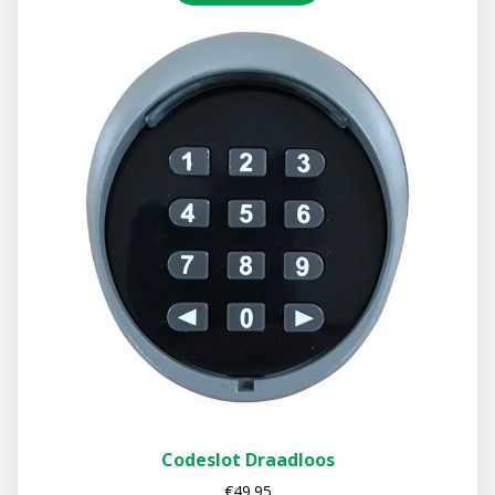
Codeslot Draadloos
€
49.95