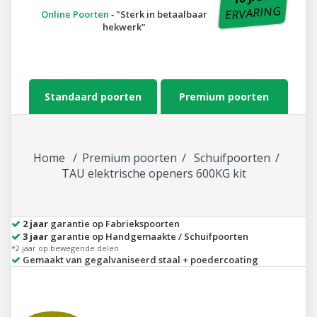
ERVARING
Online Poorten
‐
Sterk in betaalbaar
hekwerk
Standaard poorten
Premium poorten
Home
Premium poorten
Schuifpoorten
TAU elektrische openers 600KG kit
2 jaar
garantie op Fabriekspoorten
3 jaar
garantie op Handgemaakte / Schuifpoorten
*2 jaar op bewegende delen
Gemaakt van gegalvaniseerd staal + poedercoating