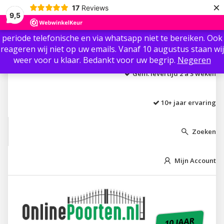
×
17
Reviews
Beste klant / gast, Ter info: Wij zijn vanaf 3 augustus t/m 8
9,5
augustus niet aanwezig i.v.m. vakantie.🏖 Wij zijn in die
periode telefonische en via whatsapp niet te bereiken. Ook
Laagste prijs garantie
reageren wij niet op uw emails. Vanaf 10 augustus staan wij
weer voor u klaar. Bedankt voor uw begrip.
Negeren
Gem. levertijd 2 á 3 weken
10+ jaar ervaring
Zoeken

Mijn Account

10 JAAR